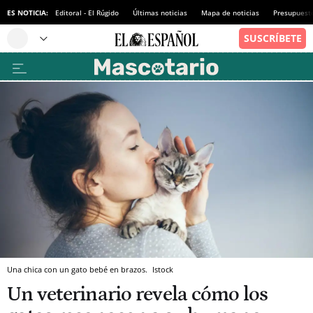
ES NOTICIA:
Editoral - El Rúgido
Últimas noticias
Mapa de noticias
Presupuest
Una chica con un gato bebé en brazos.
Istock
Un veterinario revela cómo los