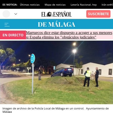
ES NOTICIA:
Últimas noticias
Mapa de noticias
Lotería Nacional, hoy
Irán enfr
Marruecos dice estar dispuesto a acoger a sus menores
EN DIRECTO
si España elimina los "obstáculos judiciales"
Imagen de archivo de la Policía Local de Málaga en un control.
Ayuntamiento de
Málaga