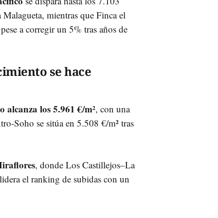
cífico
se dispara hasta los 7.103
a Malagueta, mientras que Finca el
pese a corregir un 5% tras años de
cimiento se hace
o alcanza los 5.961 €/m²
, con una
ro-Soho se sitúa en 5.508 €/m² tras
iraflores
, donde Los Castillejos–La
lidera el ranking de subidas con un