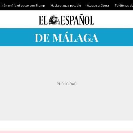
Irán enfría el pacto con Trump
Hackeo agua potable
Ataque a Ceuta
Teléfonos d