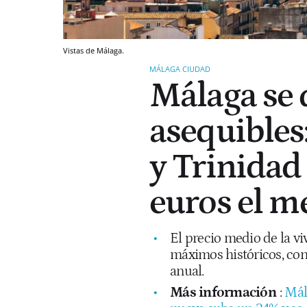
Vistas de Málaga.
MÁLAGA CIUDAD
Málaga se 
asequibles
y Trinidad
euros el m
El precio medio de la v
máximos históricos, con
anual.
Más información
:
Mál