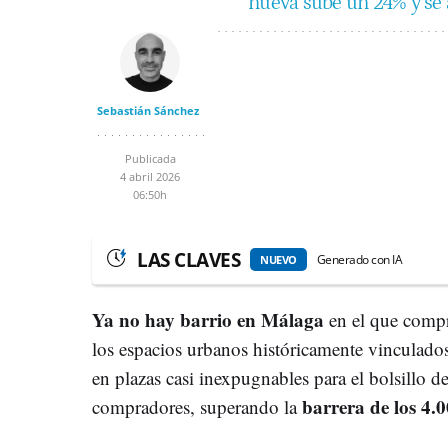
nueva sube un 24% y se 
Sebastián Sánchez
Publicada
4 abril 2026
06:50h
LAS CLAVES
Generado con IA
NUEVO
Ya no hay barrio en Málaga
en el que compr
los espacios urbanos históricamente vinculados
en plazas casi inexpugnables para el bolsillo d
barrera de los 4.
compradores, superando la