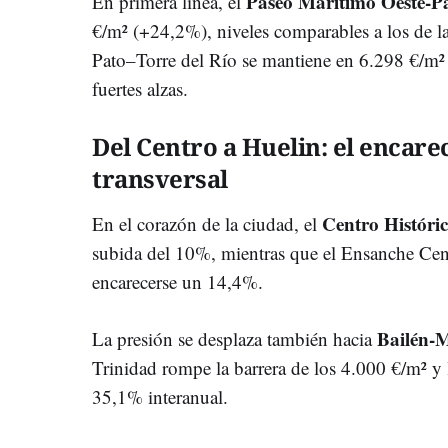
Paseo Marítimo Oeste-Pa
En primera línea, el
€/m² (+24,2%), niveles comparables a los de l
Pato–Torre del Río se mantiene en 6.298 €/m² 
fuertes alzas.
Del Centro a Huelin: el encare
transversal
Centro Históric
En el corazón de la ciudad, el
subida del 10%, mientras que el Ensanche Cent
encarecerse un 14,4%.
Bailén-M
La presión se desplaza también hacia
Trinidad rompe la barrera de los 4.000 €/m² y 
35,1% interanual.