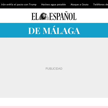
Irán enfría el pacto con Trump
Hackeo agua potable
Ataque a Ceuta
Teléfonos d