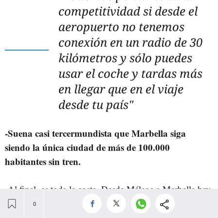
competitividad si desde el
aeropuerto no tenemos
conexión en un radio de 30
kilómetros y sólo puedes
usar el coche y tardas más
en llegar que en el viaje
desde tu país"
-Suena casi tercermundista que Marbella siga
siendo la única ciudad de más de 100.000
habitantes sin tren.
-Al final, es toda la costa. Desde Málaga a Marbella hay
habitan más de
un territorio continuo, en ese espacio
1,5 millones de personas
que no tienen una solución