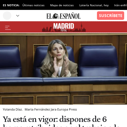
ES NOTICIA:
Últimas noticias
Mapa de noticias
Lotería Nacional, hoy
Irán enfr
Yolanda Díaz.
Marta Fernández Jara
Europa Press
Ya está en vigor: dispones de 6