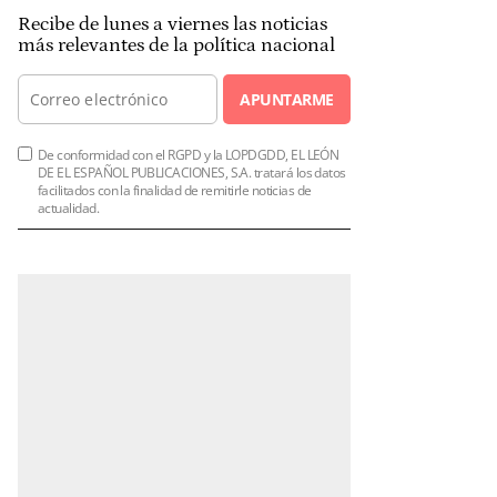
Recibe de lunes a viernes las noticias
más relevantes de la política nacional
APUNTARME
De conformidad con el RGPD y la LOPDGDD, EL LEÓN
DE EL ESPAÑOL PUBLICACIONES, S.A. tratará los datos
facilitados con la finalidad de remitirle noticias de
actualidad.