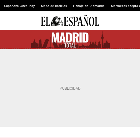
Cuponazo Once, hoy
Mapa de noticias
Fichaje de Diomande
Marruecos acepta 