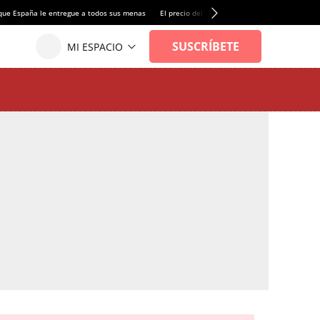
que España le entregue a todos sus menas
El precio del alquiler de vivienda baja por pri