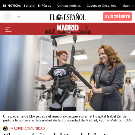
ES NOTICIA:
Editoral - El Rúgido
Últimas noticias
Cuponazo Once, hoy
Mapa de 
Una paciente de ELA prueba el nuevo exoesqueleto en el Hospital Isabel Zendal
junto a la consejera de Sanidad de la Comunidad de Madrid, Fátima Matute.
CAM
MADRID COMUNIDAD