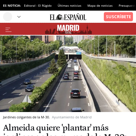
ES NOTICIA:
Editoral - El Rúgido
Últimas noticias
Mapa de noticias
Presupuest
Jardines colgantes de la M-30.
Ayuntamiento de Madrid
Almeida quiere 'plantar' más