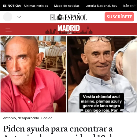
ES NOTICIA:
Últimas noticias
Mapa de noticias
Lotería Nacional, hoy
Irán enfr
Antonio, desaparecido
Cedida
Piden ayuda para encontrar a