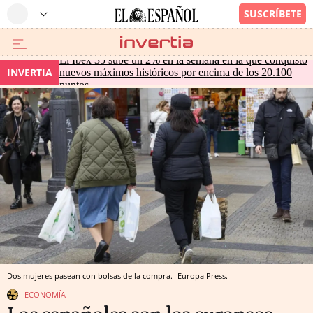
El Ibex 35 sube un 2% en la semana en la que conquistó
INVERTIA
nuevos máximos históricos por encima de los 20.100
puntos
Dos mujeres pasean con bolsas de la compra.
Europa Press.
ECONOMÍA