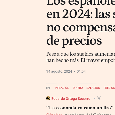
Los español
en 2024: las 
no compensa
de precios
Pese a que los sueldos aumentan 
han hecho más. El mayor empob
14 agosto, 2024
01:54
INFLACIÓN
DINERO
SALARIOS
PRECIOS
Eduardo Ortega Socorro
"La economía va como un tiro"
.
Sánchez
, presidente del Gobierno, 