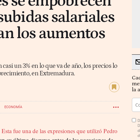
es se empobrecen
subidas salariales
n los aumentos
casi un 3% en lo que va de año, los precios lo
recimiento, en Extremadura.
Cad
mer
la 
ECONOMÍA
D
D
Esta fue una de las expresiones que utilizó Pedro
d
d
en su último discurso antes de las vacaciones de