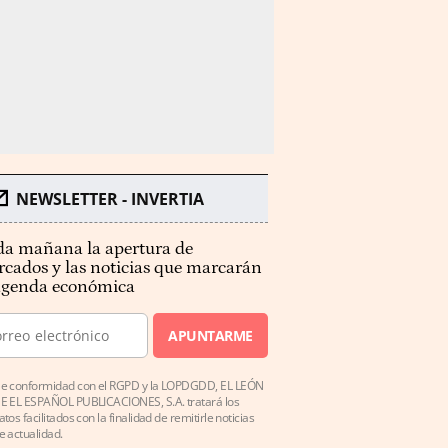
NEWSLETTER - INVERTIA
a mañana la apertura de
cados y las noticias que marcarán
agenda económica
APUNTARME
e conformidad con el RGPD y la LOPDGDD, EL LEÓN
E EL ESPAÑOL PUBLICACIONES, S.A. tratará los
atos facilitados con la finalidad de remitirle noticias
e actualidad.