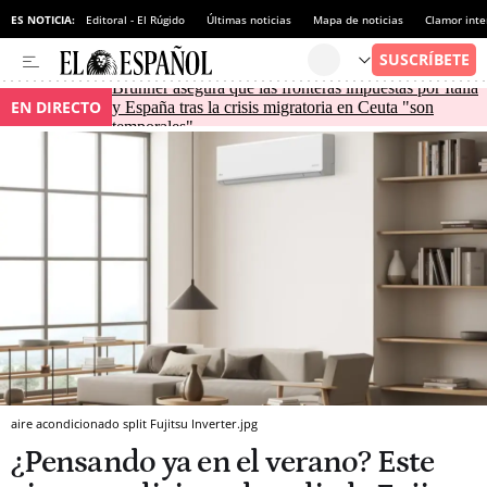
ES NOTICIA:
Editoral - El Rúgido
Últimas noticias
Mapa de noticias
Clamor inte
Brunner asegura que las fronteras impuestas por Italia
EN DIRECTO
y España tras la crisis migratoria en Ceuta "son
temporales"
aire acondicionado split Fujitsu Inverter.jpg
¿Pensando ya en el verano? Este