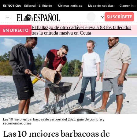
ES NOTICIA:
Editoral - El Rúgido
Últimas noticias
Mapa de noticias
Clamor inte
El hallazgo de otro cadáver eleva a 83 los fallecidos
EN DIRECTO
tras la entrada masiva en Ceuta
Las 10 mejores barbacoas de carbón del 2025: guía de compra y
recomendaciones
Las 10 mejores barbacoas de