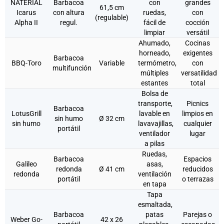
NATERIAL
Barbacoa
con
grandes
61,5 cm
Icarus
con altura
ruedas,
con
(regulable)
Alpha II
regul.
fácil de
cocción
limpiar
versátil
Ahumado,
Cocinas
horneado,
exigentes
Barbacoa
BBQ-Toro
Variable
termómetro,
con
multifunción
múltiples
versatilidad
estantes
total
Bolsa de
transporte,
Picnics
Barbacoa
LotusGrill
lavable en
limpios en
sin humo
Ø 32 cm
sin humo
lavavajillas,
cualquier
portátil
ventilador
lugar
a pilas
Ruedas,
Barbacoa
Espacios
Galileo
asas,
redonda
Ø 41 cm
reducidos
redonda
ventilación
portátil
o terrazas
en tapa
Tapa
esmaltada,
Barbacoa
patas
Parejas o
Weber Go-
42 x 26