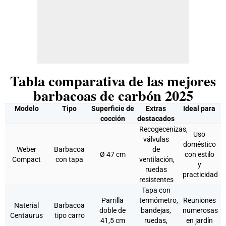
Tabla comparativa de las mejores
barbacoas de carbón 2025
Modelo
Tipo
Superficie de
Extras
Ideal para
cocción
destacados
Recogecenizas,
Uso
válvulas
doméstico
Weber
Barbacoa
de
Ø 47 cm
con estilo
Compact
con tapa
ventilación,
y
ruedas
practicidad
resistentes
Tapa con
Parrilla
termómetro,
Reuniones
Naterial
Barbacoa
doble de
bandejas,
numerosas
Centaurus
tipo carro
41,5 cm
ruedas,
en jardín