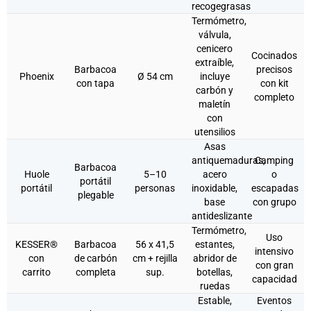
recogegrasas
Termómetro,
válvula,
cenicero
Cocinados
extraíble,
Barbacoa
precisos
Phoenix
Ø 54 cm
incluye
con tapa
con kit
carbón y
completo
maletín
con
utensilios
Asas
antiquemaduras,
Camping
Barbacoa
Huole
5–10
acero
o
portátil
portátil
personas
inoxidable,
escapadas
plegable
base
con grupo
antideslizante
Termómetro,
Uso
KESSER®
Barbacoa
56 x 41,5
estantes,
intensivo
con
de carbón
cm + rejilla
abridor de
con gran
carrito
completa
sup.
botellas,
capacidad
ruedas
Estable,
Eventos