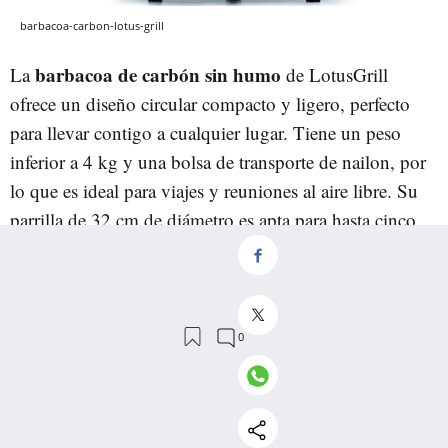
barbacoa-carbon-lotus-grill
barbacoa de carbón sin humo
La
de LotusGrill
ofrece un diseño circular compacto y ligero, perfecto
para llevar contigo a cualquier lugar. Tiene un peso
inferior a 4 kg y una bolsa de transporte de nailon, por
lo que es ideal para viajes y reuniones al aire libre. Su
parrilla de 32 cm de diámetro es apta para hasta cinco
comensales, mientras que el ventilador alimentado por
cuatro pilas garantiza una cocción sin humo en
acero inoxidable
cualquier momento. Fabricada en
,
tanto la parrilla como el bol interior se pueden lavar en
el lavavajillas.
Características destacadas: