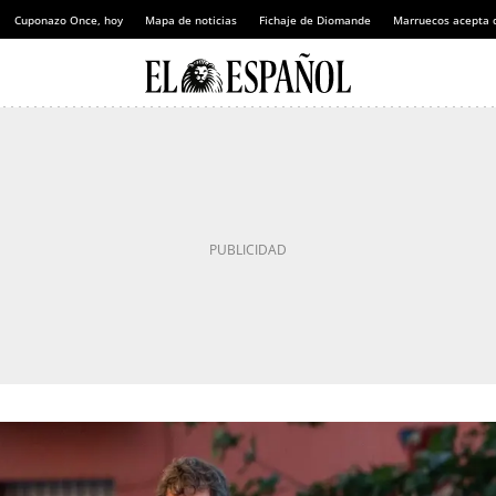
Cuponazo Once, hoy
Mapa de noticias
Fichaje de Diomande
Marruecos acepta 