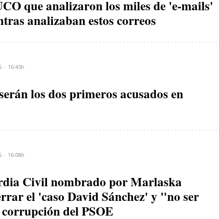
CO que analizaron los miles de 'e-mails'
ntras analizaban estos correos
6
16:43h
 serán los dos primeros acusados en
6
16:08h
ardia Civil nombrado por Marlaska
rrar el 'caso David Sánchez' y "no ser
a corrupción del PSOE