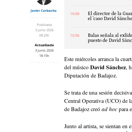
Javier Corbacho
16:08
El director de la Gu
el 'caso David Sánche
Publicada
3 junio 2026
10:56
Balas señala al exlí
08:25h
puesto de David Sánch
Actualizada
3 junio 2026
18:15h
Este miércoles arranca la cuart
David Sánchez
del músico
, 
Diputación de Badajoz.
Se trata de una sesión decisiv
Central Operativa (UCO) de la
de Badajoz creó
ad hoc
para e
Junto al artista, se sientan en 