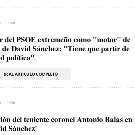
6
10:56h
der del PSOE extremeño como "motor" de
o de David Sánchez: "Tiene que partir de
d política"
IR AL ARTICULO COMPLETO
6
10:52h
ión del teniente coronel Antonio Balas en
vid Sánchez'