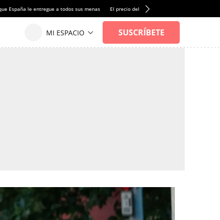
que España le entregue a todos sus menas
El precio del alquiler de vivienda baja por pri