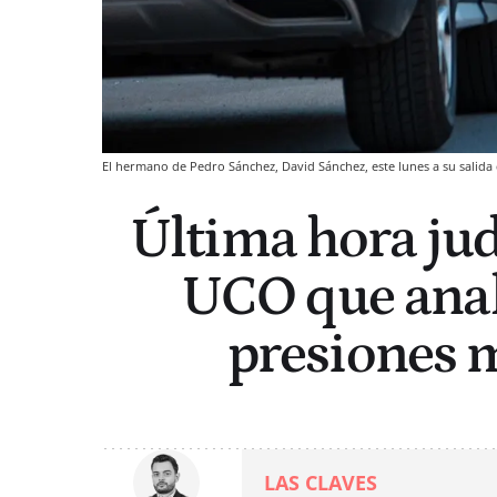
El hermano de Pedro Sánchez, David Sánchez, este lunes a su salida 
Última hora jud
UCO que anali
presiones m
LAS CLAVES