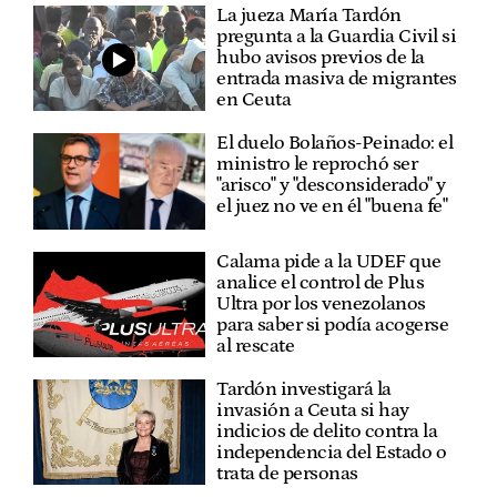
La jueza María Tardón
pregunta a la Guardia Civil si
hubo avisos previos de la
entrada masiva de migrantes
en Ceuta
El duelo Bolaños-Peinado: el
ministro le reprochó ser
"arisco" y "desconsiderado" y
el juez no ve en él "buena fe"
Calama pide a la UDEF que
analice el control de Plus
Ultra por los venezolanos
para saber si podía acogerse
al rescate
Tardón investigará la
invasión a Ceuta si hay
indicios de delito contra la
independencia del Estado o
trata de personas