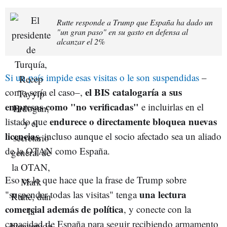
Rutte responde a Trump que España ha dado un
"un gran paso" en su gasto en defensa al
alcanzar el 2%
Si un país impide esas visitas o le son suspendidas
–
el BIS catalogaría a sus
como sería el caso–,
empresas como "no verificadas"
e incluirlas en el
endurece o directamente bloquea nuevas
listado que
licencias
, incluso aunque el socio afectado sea un aliado
de la OTAN como España.
Eso es lo que hace que la frase de Trump sobre
una lectura
"suspender todas las visitas" tenga
comercial además de política
, y conecte con la
capacidad de España para seguir recibiendo armamento