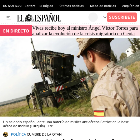
ES NOTICIA:
Editoral - El Rúgido
Últimas noticias
Mapa de noticias
Amplían en
Vivas recibe hoy al ministro Ángel Víctor Torres para
EN DIRECTO
analizar la evolución de la crisis migratoria en Ceuta
Un soldado español, ante una batería de misiles antiaéreos Patriot en la base
aérea de Incirlik (Turquía).
Efe
POLÍTICA
CUMBRE DE LA OTAN