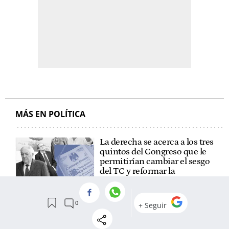
MÁS EN POLÍTICA
La derecha se acerca a los tres
quintos del Congreso que le
permitirían cambiar el sesgo
del TC y reformar la
Constitución
Ceuta hunde más a Sánchez:
el PP roza los 150 escaños,
mientras el actual pacto de