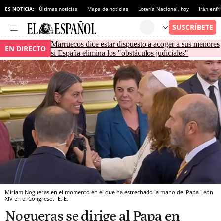
ES NOTICIA:
Últimas noticias
Mapa de noticias
Lotería Nacional, hoy
Irán enfr
Marruecos dice estar dispuesto a acoger a sus menores
EN DIRECTO
si España elimina los "obstáculos judiciales"
Míriam Nogueras en el momento en el que ha estrechado la mano del Papa León
XIV en el Congreso.
E. E.
Nogueras se dirige al Papa en