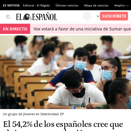
ES NOTICIA:
Editoral - El Rúgido
Últimas noticias
Mapa de noticias
Amplían en
EN DIRECTO
Vox votará a favor de una iniciativa de Sumar qu
Un grupo de jóvenes en Selectividad. EP
El 54,2% de los españoles cree que