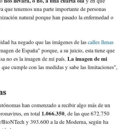
nos llevará, o no, a una cuarta ola
to
y en qué
ya que tenemos una parte importante de personas
nización natural porque han pasado la enfermedad o
.
nidad ha negado que las imágenes de las
calles llenas
magen de España" porque, a su juicio, esta tiene que
La imagen de mi
Esa no es la imagen de mi país.
, que cumple con las medidas y sabe las limitaciones",
as
autónomas han comenzado a recibir algo más de un
1.066.350
ronavirus, en total
, de las que 672.750
er/BioNTech y 393.600 a la de Moderna, según ha