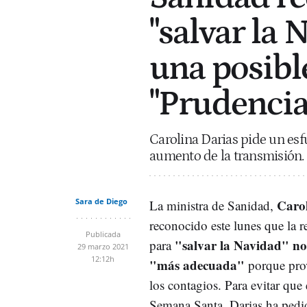
"salvar la 
una posible
"Prudencia
Carolina Darias pide un esf
aumento de la transmisión. 
Sara de Diego
Carol
La ministra de Sanidad,
reconocido este lunes que la r
Publicada
"salvar la Navidad" no 
para
29 marzo 2021
12:12h
"más adecuada"
porque pro
los contagios. Para evitar que 
Semana Santa, Darias ha pedi