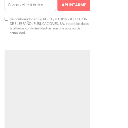
APUNTARME
De conformidad con el RGPD y la LOPDGDD, EL LEÓN
DE EL ESPAÑOL PUBLICACIONES, S.A. tratará los datos
facilitados con la finalidad de remitirle noticias de
actualidad.