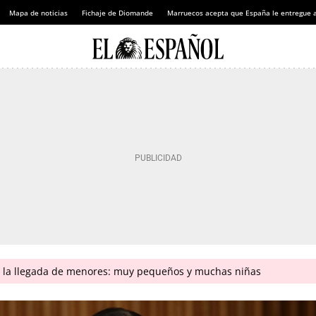
Mapa de noticias
Fichaje de Diomande
Marruecos acepta que España le entregue 
n la llegada de menores: muy pequeños y muchas niñas