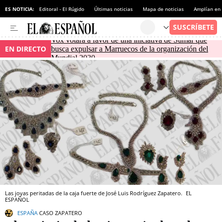
ES NOTICIA:
Editoral - El Rúgido
Últimas noticias
Mapa de noticias
Amplían en
Vox votará a favor de una iniciativa de Sumar que
EN DIRECTO
busca expulsar a Marruecos de la organización del
Mundial 2030
Las joyas peritadas de la caja fuerte de José Luis Rodríguez Zapatero.
EL
ESPAÑOL
ESPAÑA
CASO ZAPATERO