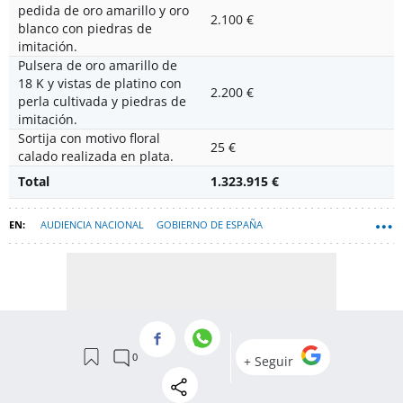
pedida de oro amarillo y oro
2.100 €
blanco con piedras de
imitación.
Pulsera de oro amarillo de
18 K y vistas de platino con
2.200 €
perla cultivada y piedras de
imitación.
Sortija con motivo floral
25 €
calado realizada en plata.
Total
1.323.915 €
AUDIENCIA NACIONAL
GOBIERNO DE ESPAÑA
JOSÉ LUIS RODRÍGUEZ-ZAPATERO
JOYAS
PERIODISMO DE INVESTIGACIÓN
PLUS ULTRA LÍNEAS AÉREAS
PSOE
JOSÉ LUIS CALAMA (AUDIENCIA NACIONAL)