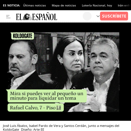
ES NOTICIA:
Últimas noticias
Mapa de noticias
Lotería Nacional, hoy
Irán enfr
José Luis Ábalos, Isabel Pardo de Vera y Santos Cerdán, junto a mensajes del
KoldoGate
Diseño: Arte EE