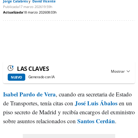
Jorge Calabrés
David Vicente
Publicada
17 marzo 2026
19:59h
Actualizada
18 marzo 2026
08:03h
LAS CLAVES
Generado con IA
NUEVO
Isabel Pardo de Vera
, cuando era secretaria de Estado
José Luis Ábalos
de Transportes, tenía citas con
en un
piso secreto de Madrid y recibía encargos del exministro
Santos Cerdán
sobre asuntos relacionados con
.