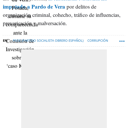
imputado a Pardo de Vera
por delitos de
organización criminal, cohecho, tráfico de influencias,
prevaricación y malversación.
PSOE (PARTIDO SOCIALISTA OBRERO ESPAÑOL)
CORRUPCIÓN
GOBIERNO DE ESPAÑA
PERIODISMO DE INVESTIGACIÓN
JOSÉ LUIS ÁBALOS
MINISTERIO DE TRANSPORTE, MOVILIDAD Y AGENDA URBANA
SANTOS CERDÁN
KOLDO GARCÍA IZAGUIRRE
ISABEL PARDO DE VERA
CASO KOLDO
ESPANA-NEWSLETTER-DESTACADA
KOLDOGATE