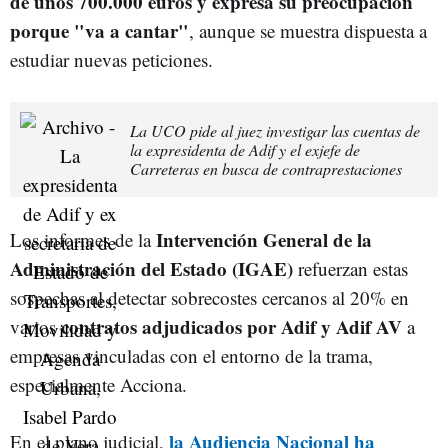
de unos 700.000 euros y expresa su preocupación
porque "va a cantar"
, aunque se muestra dispuesta a
estudiar nuevas peticiones.
La UCO pide al juez investigar las cuentas de
la expresidenta de Adif y el exjefe de
Carreteras en busca de contraprestaciones
Intervención General de la
Los informes de la
Administración del Estado (IGAE)
refuerzan estas
sospechas al detectar sobrecostes cercanos al 20% en
contratos adjudicados por Adif y Adif AV
varios
a
empresas vinculadas con el entorno de la trama,
especialmente Acciona.
la Audiencia Nacional ha
En el plano judicial,