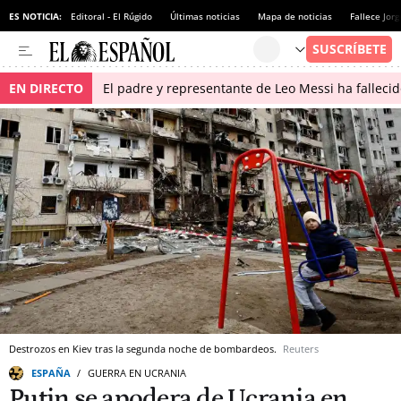
ES NOTICIA:
Editoral - El Rúgido
Últimas noticias
Mapa de noticias
Fallece Jor
EN DIRECTO
El padre y representante de Leo Messi ha falleci
Destrozos en Kiev tras la segunda noche de bombardeos.
Reuters
ESPAÑA
GUERRA EN UCRANIA
Putin se apodera de Ucrania en