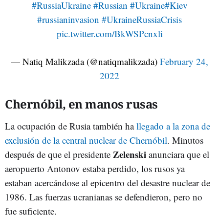
#RussiaUkraine
#Russian
#Ukraine
#Kiev
#russianinvasion
#UkraineRussiaCrisis
pic.twitter.com/BkWSPcnxli
— Natiq Malikzada (@natiqmalikzada)
February 24,
2022
Chernóbil, en manos rusas
La ocupación de Rusia también ha
llegado a la zona de
exclusión de la central nuclear de Chernóbil
. Minutos
Zelenski
después de que el presidente
anunciara que el
aeropuerto Antonov estaba perdido, los rusos ya
estaban acercándose al epicentro del desastre nuclear de
1986. Las fuerzas ucranianas se defendieron, pero no
fue suficiente.