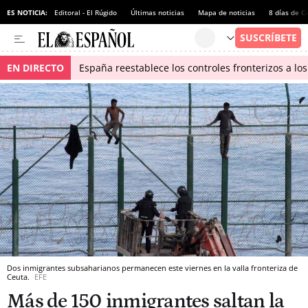
ES NOTICIA:
Editoral - El Rúgido
Últimas noticias
Mapa de noticias
8 días de C
EN DIRECTO
España reestablece los controles fronterizos a los
Dos inmigrantes subsaharianos permanecen este viernes en la valla fronteriza de
Ceuta.
EFE
Más de 150 inmigrantes saltan la