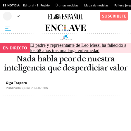
ES NOTICIA:
Editoral - El Rúgido
Últimas noticias
Mapa de noticias
Fallece Jor
El padre y representante de Leo Messi ha fallecido a
EN DIRECTO
los 68 años tras una larga enfermedad
Nada habla peor de nuestra
inteligencia que desperdiciar valor
Olga Trapero
Publicada
8 julio 2026
07:30h