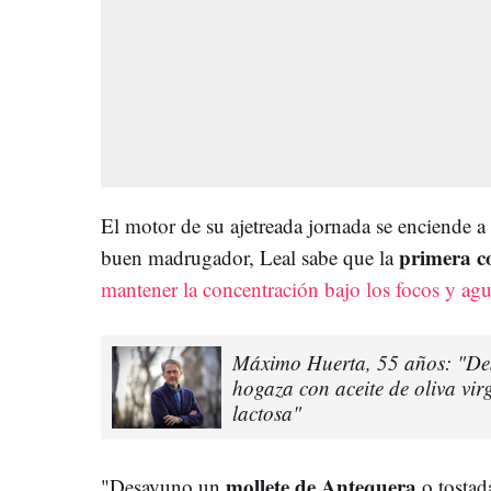
El motor de su ajetreada jornada se enciende 
primera c
buen madrugador, Leal sabe que la
mantener la concentración bajo los focos y agu
Máximo Huerta, 55 años: "De
hogaza con aceite de oliva virg
lactosa"
mollete de Antequera
"Desayuno un
o tostad