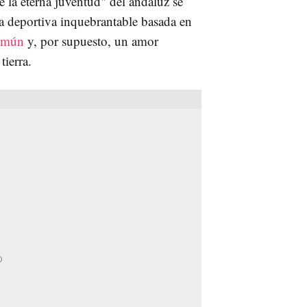
e la eterna juventud" del andaluz se
na deportiva inquebrantable basada en
común
y, por supuesto, un amor
tierra.