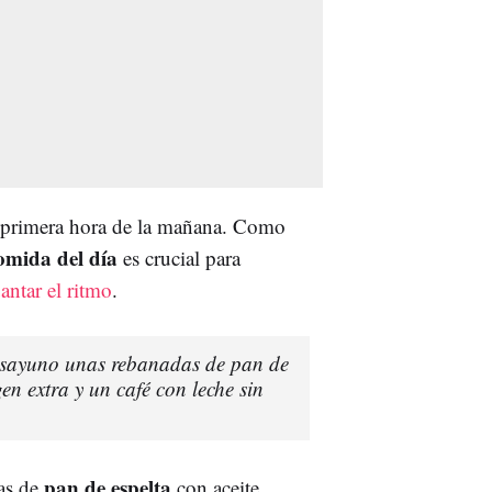
a primera hora de la mañana. Como
omida del día
es crucial para
antar el ritmo
.
sayuno unas rebanadas de pan de
en extra y un café con leche sin
pan de espelta
as de
con aceite,