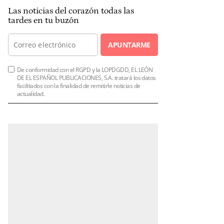
Las noticias del corazón todas las
tardes en tu buzón
APUNTARME
De conformidad con el RGPD y la LOPDGDD, EL LEÓN
DE EL ESPAÑOL PUBLICACIONES, S.A. tratará los datos
facilitados con la finalidad de remitirle noticias de
actualidad.