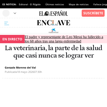
ES NOTICIA:
Editoral - El Rúgido
Últimas noticias
Mapa de noticias
Fallece Jor
El padre y representante de Leo Messi ha fallecido a
EN DIRECTO
los 68 años tras una larga enfermedad
La veterinaria, la parte de la salud
que casi nunca se lograr ver
Gonzalo Moreno del Val
Publicada
18 mayo 2026
07:30h