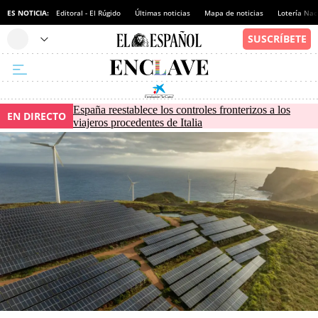
ES NOTICIA:
Editoral - El Rúgido
Últimas noticias
Mapa de noticias
Lotería Nac
España reestablece los controles fronterizos a los
EN DIRECTO
viajeros procedentes de Italia