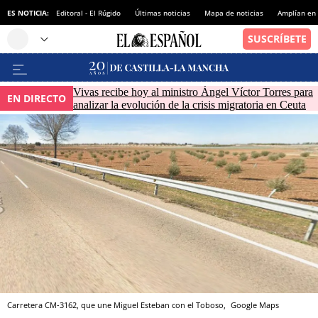
ES NOTICIA:
Editoral - El Rúgido
Últimas noticias
Mapa de noticias
Amplían en
Vivas recibe hoy al ministro Ángel Víctor Torres para
EN DIRECTO
analizar la evolución de la crisis migratoria en Ceuta
Carretera CM-3162, que une Miguel Esteban con el Toboso,
Google Maps