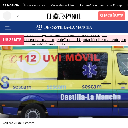
ES NOTICIA:
Últimas noticias
Mapa de noticias
Irán enfría el pacto con Trump
El PP "exige" a Sánchez que comparezca y la
URGENTE
convocatoria "urgente" de la Diputación Permanente por
la "invasión" en Ceuta
UVI móvil del Sescam.