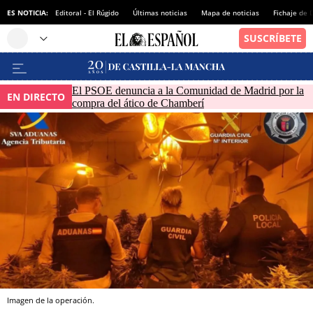
ES NOTICIA:
Editoral - El Rúgido
Últimas noticias
Mapa de noticias
Fichaje de
El PSOE denuncia a la Comunidad de Madrid por la
EN DIRECTO
compra del ático de Chamberí
Imagen de la operación.