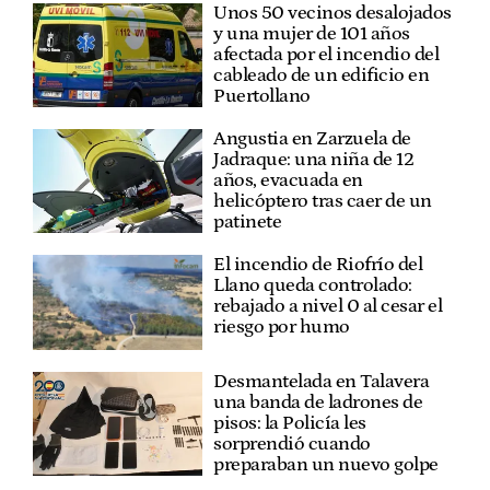
Unos 50 vecinos desalojados
y una mujer de 101 años
afectada por el incendio del
cableado de un edificio en
Puertollano
Angustia en Zarzuela de
Jadraque: una niña de 12
años, evacuada en
helicóptero tras caer de un
patinete
El incendio de Riofrío del
Llano queda controlado:
rebajado a nivel 0 al cesar el
riesgo por humo
Desmantelada en Talavera
una banda de ladrones de
pisos: la Policía les
sorprendió cuando
preparaban un nuevo golpe