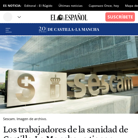
ES NOTICIA:
Editoral - El Rúgido
Últimas noticias
Cuponazo Once, hoy
Mapa de 
Sescam. Imagen de archivo.
Los trabajadores de la sanidad de