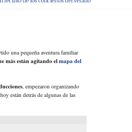
an recinto de los conciertos del verano
ido una pequeña aventura familiar
ue más están agitando el
mapa del
ucciones
, empezaron organizando
hoy están detrás de algunas de las