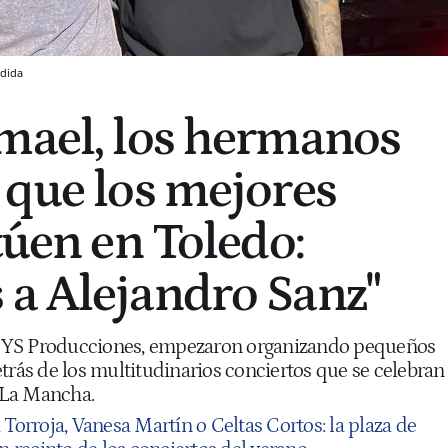
dida
mael, los hermanos
 que los mejores
túen en Toledo:
a Alejandro Sanz"
de SYS Producciones, empezaron organizando pequeños
trás de los multitudinarios conciertos que se celebran
a-La Mancha.
Torroja, Vanesa Martín o Celtas Cortos: la plaza de