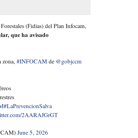
Forestales (Fidias) del Plan Infocam,
ular, que ha avisado
a zona,
#INFOCAM
de
@gobjccm
éreos
restres
M
#LaPrevencionSalva
witter.com/2AARAJGrGT
OCAM)
June 5, 2026