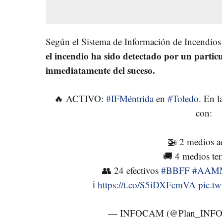
Según el Sistema de Información de Incendios 
el incendio ha sido detectado por un partic
inmediatamente del suceso.
🔥 ACTIVO:
#IFMéntrida
en
#Toledo
. En l
con:
🚁 2 medios a
🚚 4 medios ter
👥 24 efectivos
#BBFF
#AAM
ℹ️
https://t.co/S5iDXFcmVA
pic.t
— INFOCAM (@Plan_INF