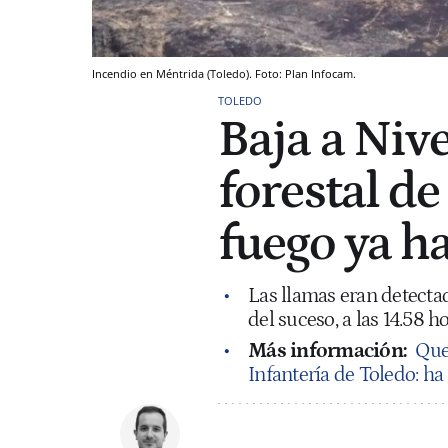
Incendio en Méntrida (Toledo). Foto: Plan Infocam.
TOLEDO
Baja a Nive
forestal de
fuego ya h
Las llamas eran detecta
del suceso, a las 14.58 h
Más información:
Que
Infantería de Toledo: h