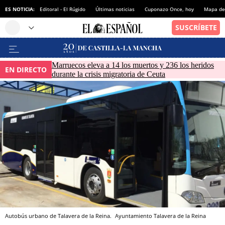
ES NOTICIA:
Editoral - El Rúgido
Últimas noticias
Cuponazo Once, hoy
Mapa de 
Marruecos eleva a 14 los muertos y 236 los heridos
EN DIRECTO
durante la crisis migratoria de Ceuta
Autobús urbano de Talavera de la Reina.
Ayuntamiento Talavera de la Reina