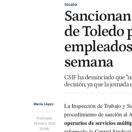
TOLEDO
Sancionan
de Toledo p
empleados 
semana
CSIF ha denunciado que "no 
decisión, ya que la jornada e
María López
La Inspección de Trabajo y Se
procedimiento de sanción al
Publicada
operarios de servicios múlti
18 enero 2024
10:39h
informado la Central Sindical