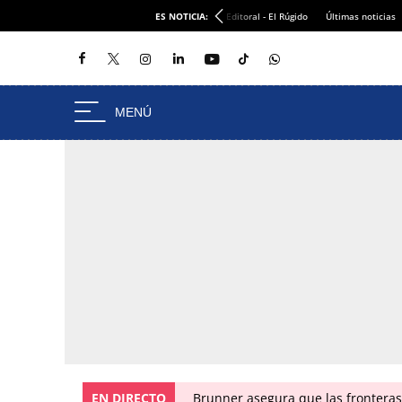
ES NOTICIA:
Editoral - El Rúgido
Últimas noticias
EN DIRECTO
Brunner asegura que las fronteras 