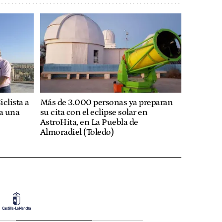
iclista a
Más de 3.000 personas ya preparan
ía una
su cita con el eclipse solar en
AstroHita, en La Puebla de
Almoradiel (Toledo)