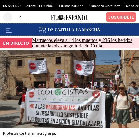
ES NOTICIA:
Editoral - El Rúgido
Últimas noticias
Cuponazo Once, hoy
Mapa de 
Marruecos eleva a 14 los muertos y 236 los heridos
EN DIRECTO
durante la crisis migratoria de Ceuta
Protestas contra la macrogranja.