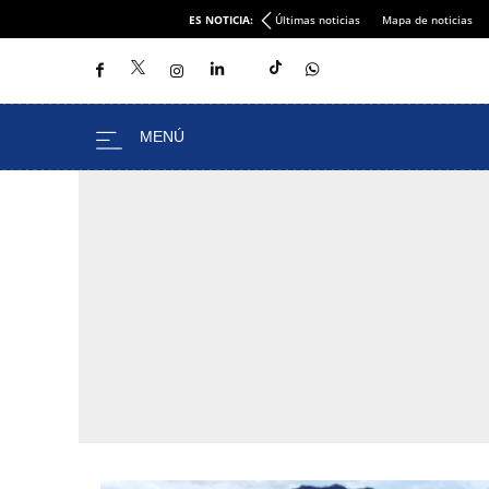
ES NOTICIA:
Últimas noticias
Mapa de noticias