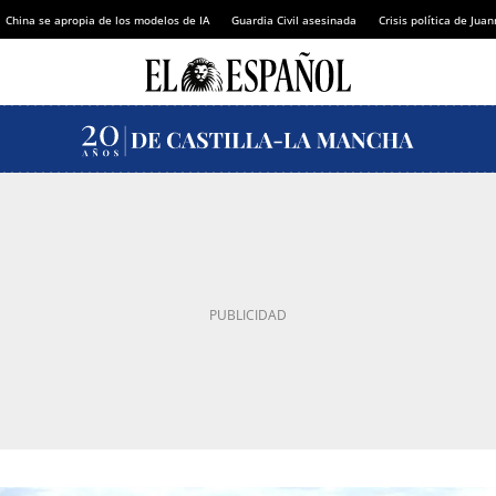
China se apropia de los modelos de IA
Guardia Civil asesinada
Crisis política de Ju