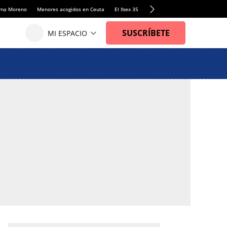
anma Moreno
Menores acogidos en Ceuta
El Ibex 35
Llamadas de alerta Sánchez