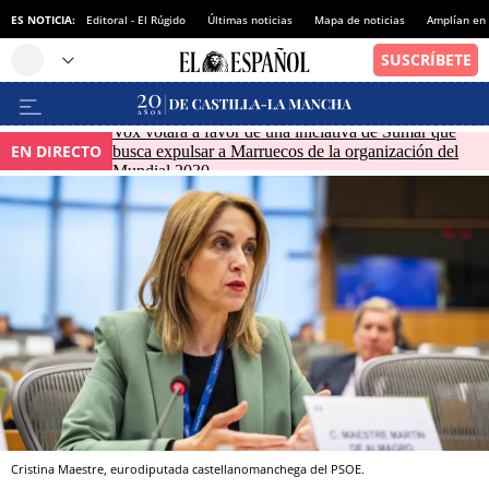
ES NOTICIA:
Editoral - El Rúgido
Últimas noticias
Mapa de noticias
Amplían en
Vox votará a favor de una iniciativa de Sumar que
EN DIRECTO
busca expulsar a Marruecos de la organización del
Mundial 2030
Cristina Maestre, eurodiputada castellanomanchega del PSOE.