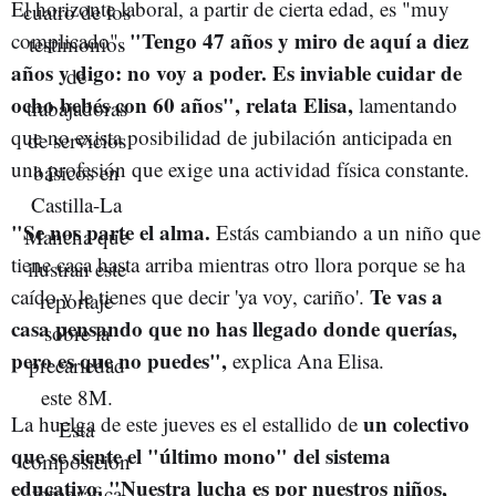
El horizonte laboral, a partir de cierta edad, es "muy
"Tengo 47 años y miro de aquí a diez
complicado".
años y digo: no voy a poder. Es inviable cuidar de
ocho bebés con 60 años", relata Elisa,
lamentando
que no exista posibilidad de jubilación anticipada en
una profesión que exige una actividad física constante.
"Se nos parte el alma.
Estás cambiando a un niño que
tiene caca hasta arriba mientras otro llora porque se ha
Te vas a
caído y le tienes que decir 'ya voy, cariño'.
casa pensando que no has llegado donde querías,
pero es que no puedes",
explica
Ana Elisa.
un colectivo
La huelga de este jueves es el estallido de
que se siente el "último mono" del sistema
educativo. "Nuestra lucha es por nuestros niños,