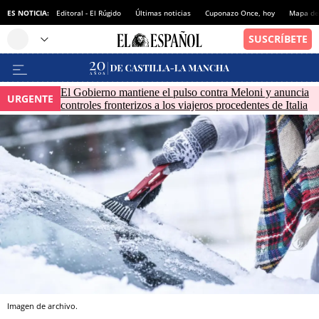
ES NOTICIA:
Editoral - El Rúgido
Últimas noticias
Cuponazo Once, hoy
Mapa de 
El Gobierno mantiene el pulso contra Meloni y anuncia
URGENTE
controles fronterizos a los viajeros procedentes de Italia
Imagen de archivo.