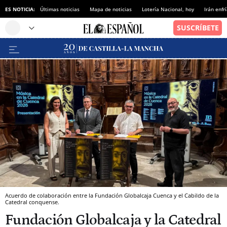
ES NOTICIA:
Últimas noticias
Mapa de noticias
Lotería Nacional, hoy
Irán enfr
Acuerdo de colaboración entre la Fundación Globalcaja Cuenca y el Cabildo de la
Catedral conquense.
Fundación Globalcaja y la Catedral