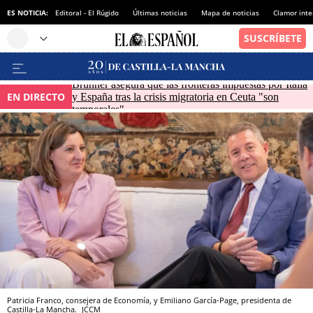
ES NOTICIA:
Editoral - El Rúgido
Últimas noticias
Mapa de noticias
Clamor inte
Brunner asegura que las fronteras impuestas por Italia
EN DIRECTO
y España tras la crisis migratoria en Ceuta "son
temporales"
Patricia Franco, consejera de Economía, y Emiliano García-Page, presidenta de
Castilla-La Mancha.
JCCM