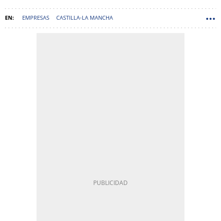
EMPRESAS
CASTILLA-LA MANCHA
CONSEJERÍA DE ECONOMÍA, EMPRESAS Y EMPLEO GOBIERNO DE
CASTILLA-LA MANCHA
PATRICIA FRANCO