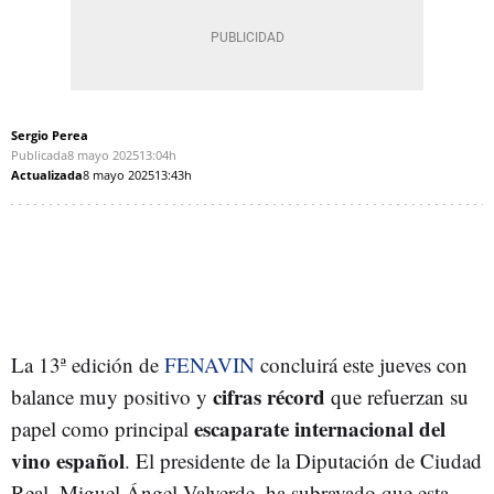
Sergio Perea
Publicada
8 mayo 2025
13:04h
Actualizada
8 mayo 2025
13:43h
La 13ª edición de
FENAVIN
concluirá este jueves con
cifras récord
balance muy positivo y
que refuerzan su
escaparate internacional del
papel como principal
vino español
. El presidente de la Diputación de Ciudad
Real, Miguel Ángel Valverde, ha subrayado que esta