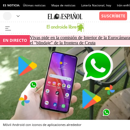
ES NOTICIA:
Últimas noticias
Mapa de noticias
Lotería Nacional, hoy
Irán enfr
Vivas pide en la comisión de Interior de la Eurocámara
EN DIRECTO
el "blindaje" de la frontera de Ceuta
Móvil Android con iconos de aplicaciones alrededor