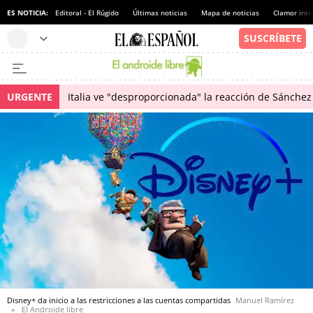
ES NOTICIA:
Editoral - El Rúgido
Últimas noticias
Mapa de noticias
Clamor inte
URGENTE
Italia ve "desproporcionada" la reacción de Sánchez 
Disney+ da inicio a las restricciones a las cuentas compartidas
Manuel Ramírez
El Androide libre