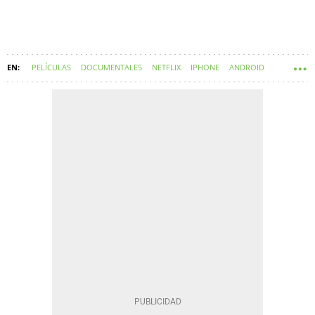
PELÍCULAS
DOCUMENTALES
NETFLIX
IPHONE
ANDROID
ESPAÑA
SERIES
PLATAFORMAS DE STREAMING
DISNEY PLUS