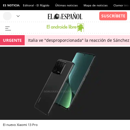
ES NOTICIA:
Editoral - El Rúgido
Últimas noticias
Mapa de noticias
Clamor inte
URGENTE
Italia ve "desproporcionada" la reacción de Sánchez 
El nuevo Xiaomi 13 Pro