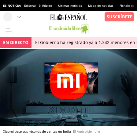
ES NOTICIA:
Editoral - El Rúgido
Últimas noticias
Mapa de noticias
Fichaje de
EN DIRECTO
El Gobierno ha registrado ya a 1.342 menores en 
Xiaomi bate sus récords de ventas en India
El Androide libre