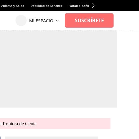
e Aldama y Koldo
Debilidad de Sánchez
Faltan albañiles
Rentabilidad de la viviend
 frontera de Ceuta