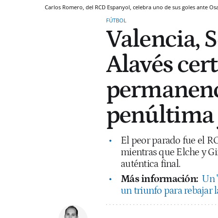
Carlos Romero, del RCD Espanyol, celebra uno de sus goles ante O
FÚTBOL
Valencia, S
Alavés cert
permanenci
penúltima
El peor parado fue el R
mientras que Elche y Gir
auténtica final.
Más información:
Un '
un triunfo para rebajar 