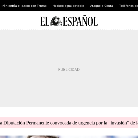
Irán enfría el pacto con Trump
Hackeo agua potable
Ataque a Ceuta
Teléfonos d
 Diputación Permanente convocada de urgencia por la "invasión" de la