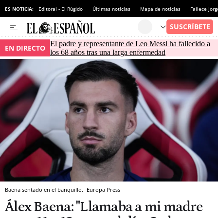
ES NOTICIA:
Editoral - El Rúgido
Últimas noticias
Mapa de noticias
Fallece Jor
El padre y representante de Leo Messi ha fallecido a
EN DIRECTO
los 68 años tras una larga enfermedad
Baena sentado en el banquillo.
Europa Press
Álex Baena: "Llamaba a mi madre